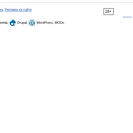
ка
,
Реклама на сайте
18+
omla,
Drupal,
WordPress, MODx.