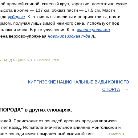
мой
прочной
спиной
,
свислый
круп
,
короткие
,
достаточно
сухие
высота
в
холке
—
137
см
,
обхват
пясти
—
17
,
5
см
.
Масти
гда
чубарые
.
К
.
л
.
очень
выносливы
и
неприхотливы
,
почти
ормом
,
получая
лишь
зимой
немного
сена
.
Используют
под
олока
и
мяса
.
В
р
-
те
улучшения
К
.
п
.
чистокровными
дена
верхово
-
упряжная
новокиргизская
п
-
да
л
.,
у
.-
М
.
.
Д
.
Я
.
Гуревич
,
Г
.
Т
.
Рогалев
.
1991
.
КИРГИЗСКИЕ НАЦИОНАЛЬНЫЕ ВИДЫ КОННОГО
СПОРТА
ПОРОДА" в других словарях:
адей. Происходит от лошадей древних предков киргизов,
лет назад. Испытала значительное влияние монгольской и
изские лошади имеют выраженный вьючный тип:… …
Википедия