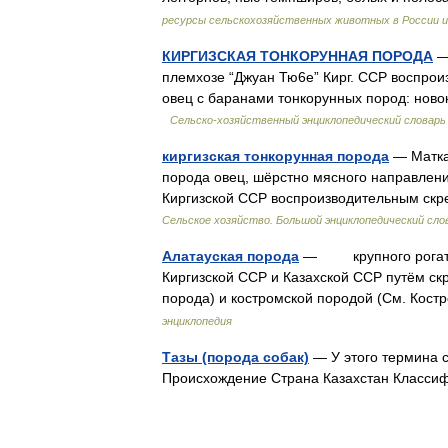
ресурсы сельскохозяйственных животных в России и
КИРГИЗСКАЯ ТОНКОРУННАЯ ПОРОДА
— 
племхозе “Джуан Тю6е” Кирг. ССР воспро
овец с баранами тонкорунных пород: ново
Сельско-хозяйственный энциклопедический словарь
киргизская тонкорунная порода
— Матка 
порода овец, шёрстно мясного направлен
Киргизской ССР воспроизводительным ск
Сельское хозяйство. Большой энциклопедический сло
Алатауская порода
— крупного рогатого
Киргизской ССР и Казахской ССР путём ск
порода) и костромской породой (См. Кос
энциклопедия
Тазы (порода собак)
— У этого термина с
Происхождение Страна Казахстан Класс