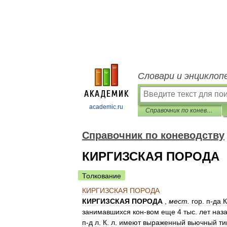
Словари и энциклоп
academic.ru
Справочник по коневодству
Справочник по коневодству
КИРГИЗСКАЯ ПОРОДА
Толкование
КИРГИЗСКАЯ
ПОРОДА
КИРГИЗСКАЯ
ПОРОДА
,
мест
.
гор
.
п
-
да
К
занимавшихся
кон
-
вом
еще
4
тыс
.
лет
наз
п
-
д
л
.
К
.
л
.
имеют
выраженный
вьючный
ти