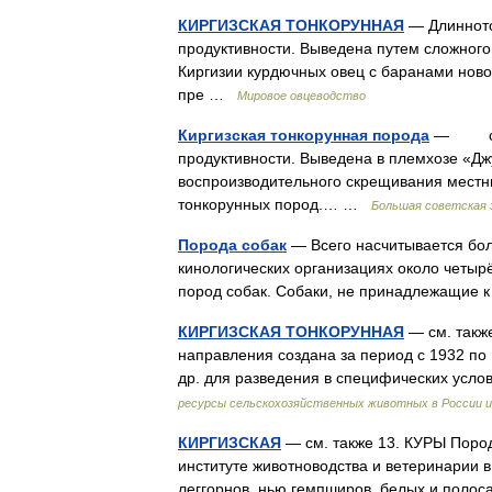
КИРГИЗСКАЯ ТОНКОРУННАЯ
— Длинното
продуктивности. Выведена путем сложного
Киргизии курдючных овец с баранами нов
пре …
Мировое овцеводство
Киргизская тонкорунная порода
— овец
продуктивности. Выведена в племхозе «Дж
воспроизводительного скрещивания местн
тонкорунных пород.… …
Большая советская 
Порода собак
— Всего насчитывается бол
кинологических организациях около четырё
пород собак. Собаки, не принадлежащие
КИРГИЗСКАЯ ТОНКОРУННАЯ
— см. такж
направления создана за период с 1932 по 1
др. для разведения в специфических усл
ресурсы сельскохозяйственных животных в России и
КИРГИЗСКАЯ
— см. также 13. КУРЫ Пород
институте животноводства и ветеринарии в
леггорнов, нью гемпширов, белых и пол