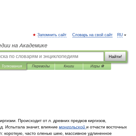
Запомнить сайт
Словарь на свой сайт
RU
едии на Академике
Найти!
Толкования
Переводы
Книги
Игры ⚽
иргизии
.
Происходит
от
л
.
древних
предков
киргизов
,
ад
.
Испытала
значит
,
влияние
монгольской
и
отчасти
восточных
п:
короткую
,
часто
оленью
шею
,
массивное
удлиненное