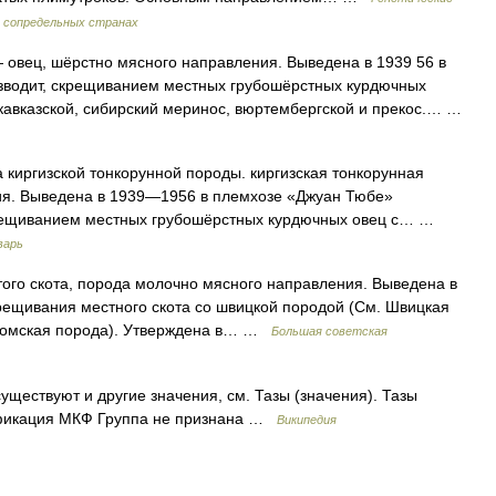
 сопредельных странах
овец, шёрстно мясного направления. Выведена в 1939 56 в
изводит, скрещиванием местных грубошёрстных курдючных
кавказской, сибирский меринос, вюртембергской и прекос.… …
киргизской тонкорунной породы. киргизская тонкорунная
ия. Выведена в 1939—1956 в племхозе «Джуан Тюбе»
рещиванием местных грубошёрстных курдючных овец с… …
варь
 скота, порода молочно мясного направления. Выведена в
рещивания местного скота со швицкой породой (См. Швицкая
тромская порода). Утверждена в… …
Большая советская
уществуют и другие значения, см. Тазы (значения). Тазы
ификация МКФ Группа не признана …
Википедия