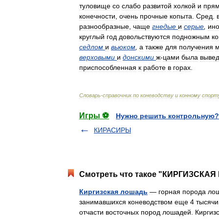
туловище
со
слабо
развитой
холкой
и
пря
конечности
,
очень
прочные
копыта
.
Сред
.
разнообразные
,
чаще
гнедые
и
серые
,
ино
круглый
год
довольствуются
подножным
к
седлом
и
вьюком
,
а
также
для
получения
м
верховыми
и
донскими
ж
-
цами
была
выве
приспособленная
к
работе
в
горах
.
Словарь
-
справочник
по
коневодству
и
конному
спорт
Игры ⚽
Нужно решить контрольную?
КИРАСИРЫ
Смотреть что такое "КИРГИЗСКАЯ 
Киргизская лошадь
— горная порода лош
занимавшихся коневодством еще 4 тысячи 
отчасти восточных пород лошадей. Кирг