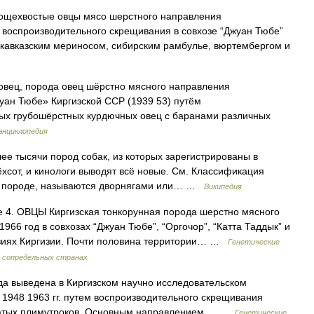
щехвостые овцы мясо шерстного направления
 воспроизводительного скрещивания в совхозе “Джуан Тюбе”
окавказским мериносом, сибирским рамбулье, вюртембергом и
, порода овец шёрстно мясного направления
уан Тюбе» Киргизской ССР (1939 53) путём
ых грубошёрстных курдючных овец с баранами различных
энциклопедия
ее тысячи пород собак, из которых зарегистрированы в
хсот, и кинологи выводят всё новые. См. Классификация
 к породе, называются дворнягами или… …
Википедия
е 4. ОВЦЫ Киргизская тонкорунная порода шерстно мясного
966 год в совхозах “Джуан Тюбе”, “Оргочор”, “Катта Таддык” и
овиях Киргизии. Почти половина территории… …
Генетические
 сопредельных странах
а выведена в Киргизском научно исследовательском
 1948 1963 гг. путем воспроизводительного скрещивания
осатых плимутроков. Основным направлением… …
Генетические